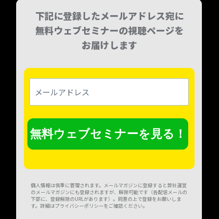
下記に登録したメールアドレス宛に
無料ウェブセミナーの視聴ページを
お届けします
メ
ー
ル
ア
ド
レ
無料ウェブセミナーを見る！
ス
個人情報は慎重に管理されます。メールマガジンに登録すると弊社運営
のメールマガジンにも登録されますが、解除可能です（各配信メールの
下部に、登録解除のURLがあります）。同意の上で登録をお願いしま
す。詳細はプライバシーポリシーをご確認ください。