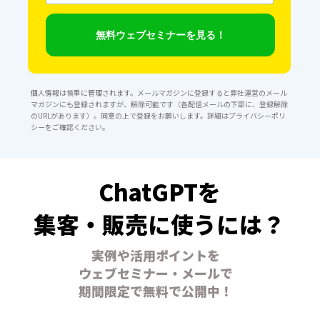
ア
ド
レ
無料ウェブセミナーを見る！
ス
個人情報は慎重に管理されます。メールマガジンに登録すると弊社運営のメール
マガジンにも登録されますが、解除可能です（各配信メールの下部に、登録解除
のURLがあります）。同意の上で登録をお願いします。詳細は
プライバシーポリ
シー
をご確認ください。
ChatGPTを
集客・販売に使うには？
実例や活用ポイントを
ウェブセミナー・メールで
期間限定で無料で公開中！