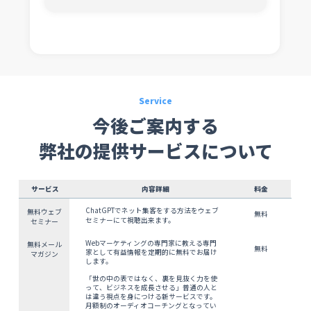
Service
今後ご案内する
弊社の提供サービスについて
サービス
内容詳細
料金
ChatGPTでネット集客をする方法をウェブ
無料ウェブ
無料
セミナーにて視聴出来ます。
セミナー
Webマーケティングの専門家に教える専門
無料メール
無料
家として有益情報を定期的に無料でお届け
マガジン
します。
「世の中の表ではなく、裏を見抜く力を使
って、ビジネスを成長させる」普通の人と
は違う視点を身につける新サービスです。
月額制のオーディオコーチングとなってい