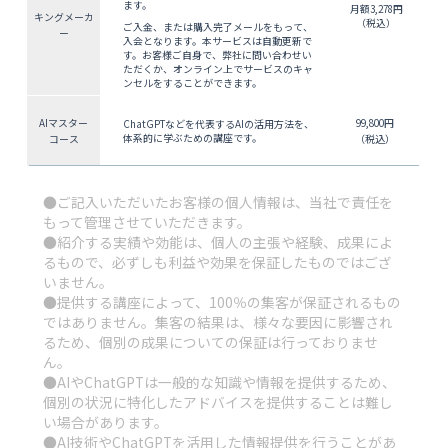
ます。
月額3,278円
キングメーカ
（税込）
ご入金、または購入完了メールをもって、
ー
入会となります。本サービスは自動更新で
す。お客様ご自身で、弊社に問い合わせい
ただくか、オンライン上でサービスのキャ
ンセルをすることができます。
AIマスター
99,800円
ChatGPTなどを代表するAIの活用方法を、
体系的に学ぶための講座です。
コース
（税込）
●ご記入いただいたお客様の個人情報は、当社で責任を
もって管理させていただきます。
●紹介する実績や効能は、個人の主張や経験、成果によ
るもので、必ずしも利益や効果を保証したものではござ
いません。
●提供する講座によって、100％の集客が保証されるもの
ではありません。集客の結果は、様々な要因に影響され
るため、個別の成果についての保証は行っておりませ
ん。
●AIやChatGPTは一般的な知識や情報を提供するため、
個別の状況に特化したアドバイスを提供することは難し
い場合があります。
●AI技術やChatGPTを活用した情報提供を行うことがあ