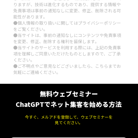
りますが、技術は進化するものであり、提供する情報や
免責事項は事前の通知なしに変更、修正、削除される可
能性があります。
●個人情報の取り扱いに関しては
プライバシーポリシー
をご覧ください。
●当サイトは、事前の通知なしにコンテンツや免責事項
を変更、修正、削除する権利を留保します。
●当サイトのサービスを利用する際には、上記の免責事
項を理解しご同意いただけたものとしますので、ご了承
ください。
●ご不明点やご意見などございましたら、
こちら
までお
気軽にご連絡ください。
無料ウェブセミナー
ChatGPTでネット集客を始める方法
今すぐ、メルアドを登録して、ウェブセミナーを
見てください。