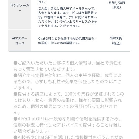
ます。
月額3,278円
キングメーカ
（税込）
ご入金、または購入完了メールをもって、
ー
入会となります。本サービスは自動更新で
す。お客様ご自身で、弊社に問い合わせい
ただくか、オンライン上でサービスのキャ
ンセルをすることができます。
AIマスター
99,800円
ChatGPTなどを代表するAIの活用方法を、
体系的に学ぶための講座です。
コース
（税込）
●ご記入いただいたお客様の個人情報は、当社で責任を
もって管理させていただきます。
●紹介する実績や効能は、個人の主張や経験、成果によ
るもので、必ずしも利益や効果を保証したものではござ
いません。
●提供する講座によって、100％の集客が保証されるもの
ではありません。集客の結果は、様々な要因に影響され
るため、個別の成果についての保証は行っておりませ
ん。
●AIやChatGPTは一般的な知識や情報を提供するため、
個別の状況に特化したアドバイスを提供することは難し
い場合があります。
●AI技術やChatGPTを活用した情報提供を行うことがあ