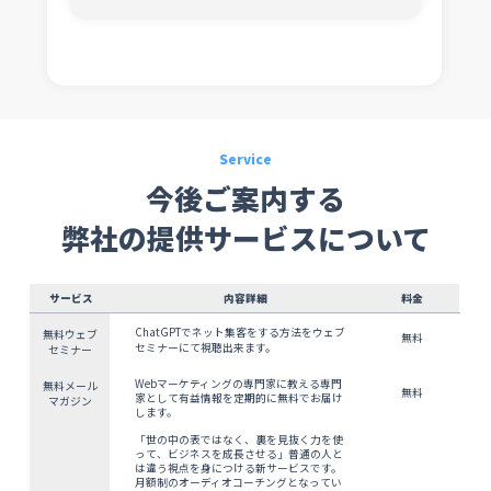
Service
今後ご案内する
弊社の提供サービスについて
サービス
内容詳細
料金
ChatGPTでネット集客をする方法をウェブ
無料ウェブ
無料
セミナーにて視聴出来ます。
セミナー
Webマーケティングの専門家に教える専門
無料メール
無料
家として有益情報を定期的に無料でお届け
マガジン
します。
「世の中の表ではなく、裏を見抜く力を使
って、ビジネスを成長させる」普通の人と
は違う視点を身につける新サービスです。
月額制のオーディオコーチングとなってい