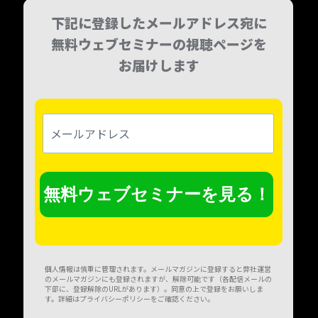
下記に登録したメールアドレス宛に
無料ウェブセミナーの視聴ページを
お届けします
メ
ー
ル
ア
ド
レ
無料ウェブセミナーを見る！
ス
個人情報は慎重に管理されます。メールマガジンに登録すると弊社運営
のメールマガジンにも登録されますが、解除可能です（各配信メールの
下部に、登録解除のURLがあります）。同意の上で登録をお願いしま
す。詳細はプライバシーポリシーをご確認ください。