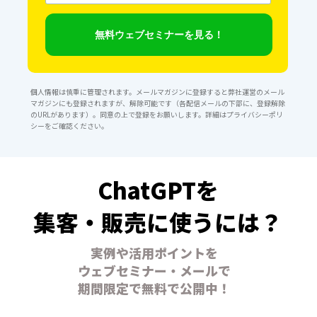
ア
ド
レ
無料ウェブセミナーを見る！
ス
個人情報は慎重に管理されます。メールマガジンに登録すると弊社運営のメール
マガジンにも登録されますが、解除可能です（各配信メールの下部に、登録解除
のURLがあります）。同意の上で登録をお願いします。詳細は
プライバシーポリ
シー
をご確認ください。
ChatGPTを
集客・販売に使うには？
実例や活用ポイントを
ウェブセミナー・メールで
期間限定で無料で公開中！