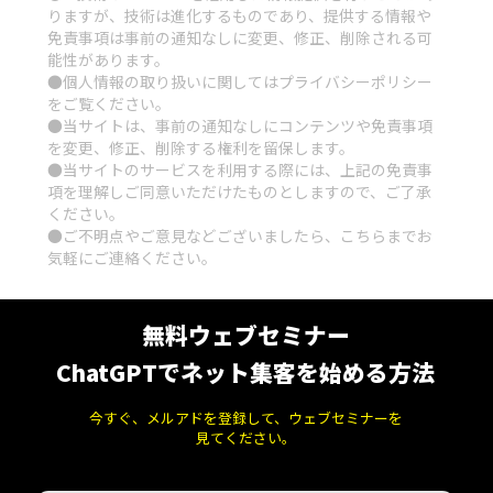
りますが、技術は進化するものであり、提供する情報や
免責事項は事前の通知なしに変更、修正、削除される可
能性があります。
●個人情報の取り扱いに関しては
プライバシーポリシー
をご覧ください。
●当サイトは、事前の通知なしにコンテンツや免責事項
を変更、修正、削除する権利を留保します。
●当サイトのサービスを利用する際には、上記の免責事
項を理解しご同意いただけたものとしますので、ご了承
ください。
●ご不明点やご意見などございましたら、
こちら
までお
気軽にご連絡ください。
無料ウェブセミナー
ChatGPTでネット集客を始める方法
今すぐ、メルアドを登録して、ウェブセミナーを
見てください。